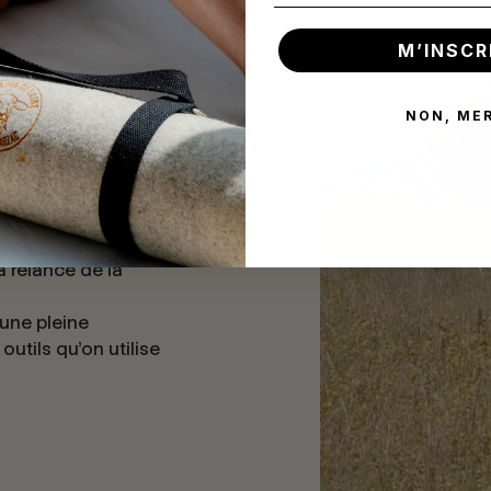
ion locale,
M’INSCR
ur l'aire AOP
turelle locale
NON, ME
vée puis feutrée
n intégrité. La
ables, limitant les
 qualités
tique, fabriqué avec
a relance de la
 une pleine
outils qu'on utilise