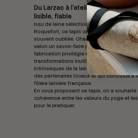
Du Larzac à l’atelier : une fabricat
lisible, fiable
Issu de laine sélectionnée avec exigence s
Roquefort, ce tapis valorise une matière na
souvent oubliée. Chaque fibre est triée, la
selon un savoir-faire précis qui respecte so
fabrication privilégie des procédés respons
transformations inutiles pour préserver les
intrinsèques de la laine. Un produit authen
des partenaires locaux et qui contribue à l
filière lainière française.
En vous proposant ce tapis, on a souhaité
cohérence entre les valeurs du yoga et les 
pour le pratiquer.