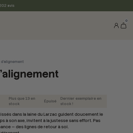
202 avis
0
s d'alignement
d'alignement
Plus que
13
en
Dernier exemplaire en
Épuisé
stock
stock !
tissés dans la laine du Larzac guident doucement le
s à son axe, invitent à la justesse sans effort. Pas
nce — des lignes de retour à soi.