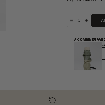
Toujours en laine, et an
A
À COMBINER AVE
L