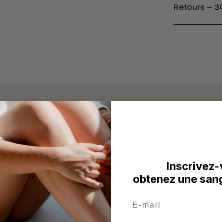
Retours — 30
t laine
Inscrivez-
obtenez une sang