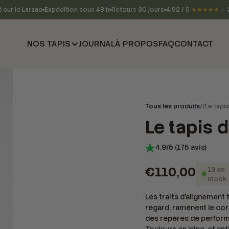
 sur le Larzac
Expédition sous 48 h
Retours 30 jours
4,92 / 5
★★★★★
— 
NOS TAPIS
JOURNAL
À PROPOS
FAQ
CONTACT
Tous les produits
/
/
Le tapi
Le tapis 
4,9/5 (175 avis)
€110,00
13
en
stock
Les traits d'alignement 
regard, ramènent le corp
des repères de performa