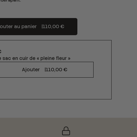
tidérapant.
jouter au panier |
110,00 €
C
e sac en cuir de « pleine fleur »
Ajouter |
110,00 €