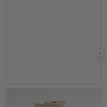
testé aussitôt ce tapis pour ma séance de
Yoga hebdomadaire. C'est tout d'abord son
odeur agréable qui m'a ravie puis son
confort et son grip exceptionnel.
Impeccable pour les postures d'appui où
pieds et mains ont tendance à glisser. A la
première utilisation, je l'ai soigneusement
brossé pour enlever quelques petits brins
ou bouts durs résiduels (ça sent le
naturel+++). Malgré la chaleur, j'ai apprécié
faire ma séance de Yoga sur ce tapis. Je
recommande !
Catherine S.