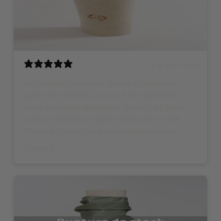
il y a 3 mois
J'attendais quelques temps d'utilisation
avant de donner un avis: Il est excellent !
Juste la bonne épaisseur, isolant, et cette
odeur !J'adore ce tapis, merci pour votre
travail et bravo pour vos engagements.
Olivier S.