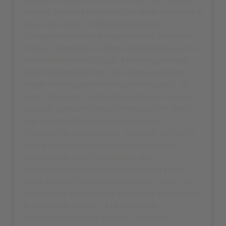
jamais cru cela possible. Ce tapis convient à
tous les styles. J'utilise les repères
d'alignement (très élégants) pour le Hatha
Yoga. J'apprécie les fibres naturelles pour le
Yin et le Kundalini Yoga. Il est magnifique,
sent divinement bon, est incroyablement
léger et incroyablement antidérapant… Je
suis conquise ! Le fait d'acheter un si beau
produit agricole naturel français est, bien
sûr, un atout fantastique pour une
francophile comme moi. Ce tapis n'a rien à
voir avec les tapis en laine de mouton
classiques, plutôt moelleux, qui
conviennent au Yin et au Kundalini Yoga,
mais pas au Hatha ni au Vinyasa Yoga. Ce
tapis a une finition très moderne et s'adapte
à différents styles. Je l'adore et le
recommande sans hésiter ! Un travail