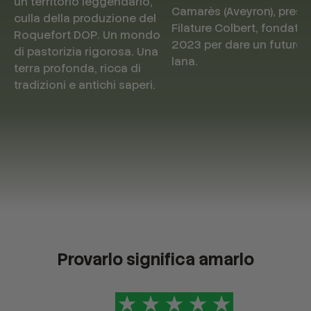
un territorio leggendario,
Camarès (Aveyron), press
culla della produzione del
Filature Colbert, fondata 
Roquefort DOP. Un mondo
2023 per dare un futuro a
di pastorizia rigorosa. Una
lana.
terra profonda, ricca di
tradizioni e antichi saperi.
Provarlo significa amarlo
★
★
★
★
★