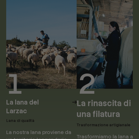
1
2
La lana del
La rinascita di
Larzac
una filatura
Lana di qualità
Trasformazione artigianale
La nostra lana proviene da
Trasformiamo la lana a