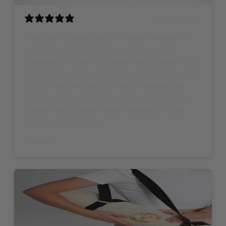
il y a 4 mois
Très belle qualité pour ce tapis éthique et
responsable qui invite au calme et à la
méditation avec la chaleur de sa laine et sa
couleur naturelle. L’aspect récupération de
la laine des moutons et jeune entreprise
locale vertueuse est un fort moteur pour
investir et soutenir cette démarche. Sans
hésiter, faites le pas !
marie A.