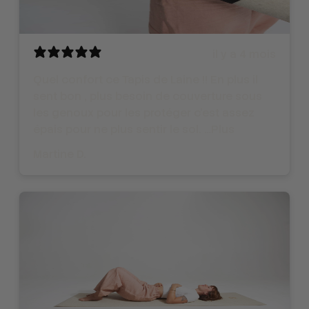
il y a 4 mois
Quel confort ce Tapis de Laine !! En plus il
sent bon , plus besoin de couverture sous
les genoux pour les protéger c’est assez
épais pour ne plus sentir le sol. …Plus
Martine D.