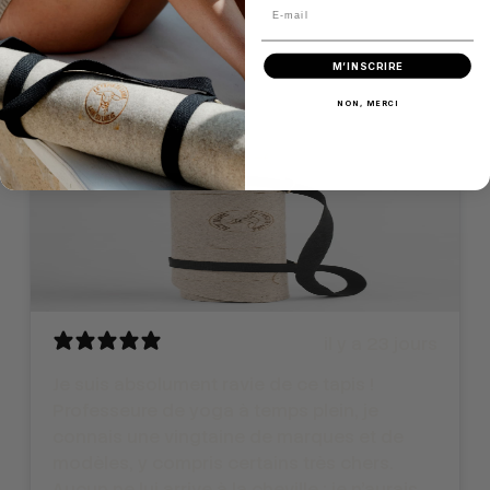
absolument saine
Odile L.
M’INSCRIRE
NON, MERCI
il y a 23 jours
Je suis absolument ravie de ce tapis !
Professeure de yoga à temps plein, je
connais une vingtaine de marques et de
modèles, y compris certains très chers.
Aucun ne lui arrive à la cheville ; je n'aurais