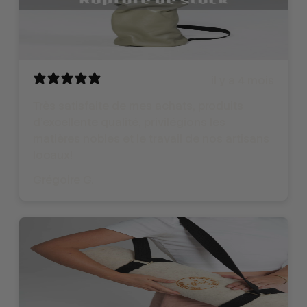
il y a 4 mois
Très satisfaite de mes achats, produits
d'excellente qualité, privilégions les
matières nobles et le travail de nos artisans
locaux!
Grégoire G.