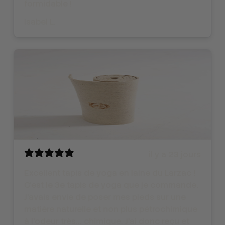
formidable !
Isabel L.
il y a 23 jours
Excellent tapis de yoga en laine du Larzac !
C'est le 3e tapis de yoga que je commande.
J'avais envie de poser mes pieds sur une
matière naturelle et non plus pétrochimique
à l'odeur très... chimique. J'ai donc reçu et