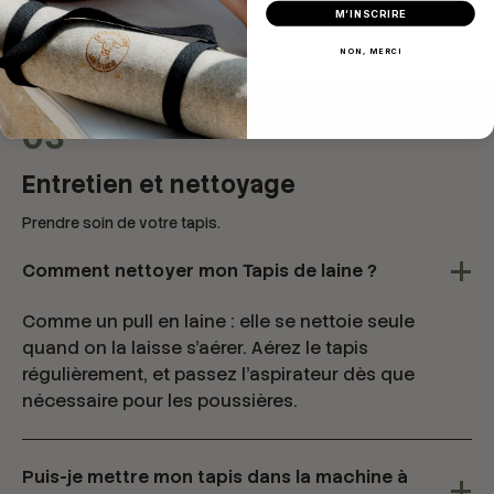
strict minimum.
M’INSCRIRE
NON, MERCI
03
Entretien et nettoyage
Prendre soin de votre tapis.
Comment nettoyer mon Tapis de laine ?
Comme un pull en laine : elle se nettoie seule
quand on la laisse s’aérer. Aérez le tapis
régulièrement, et passez l’aspirateur dès que
nécessaire pour les poussières.
Puis-je mettre mon tapis dans la machine à