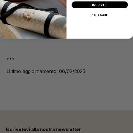
2. SERVE AIUTO?
ISCRIVITI
In caso di difficoltà, contattateci pure:
NO, GRAZIE
contact@letapisdelaine.fr
***
Ultimo aggiornamento: 06/02/2025
Iscrivetevi alla nostra newsletter