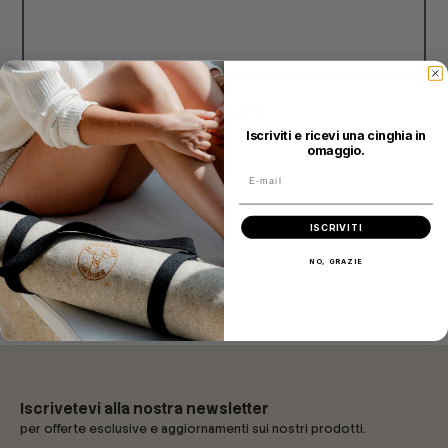
Accetto la
politica sulla privacy
.
Iscriviti e ricevi una cinghia in
omaggio.
ISCRIVITI
NO, GRAZIE
Iscrivetevi alla nostra newsletter
per offerte esclusive e aggiornamenti sui nostri prodotti.